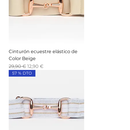
Cinturón ecuestre elástico de
Color Beige
Precio
Precio de oferta
29,90 €
12,90 €
57 % DTO