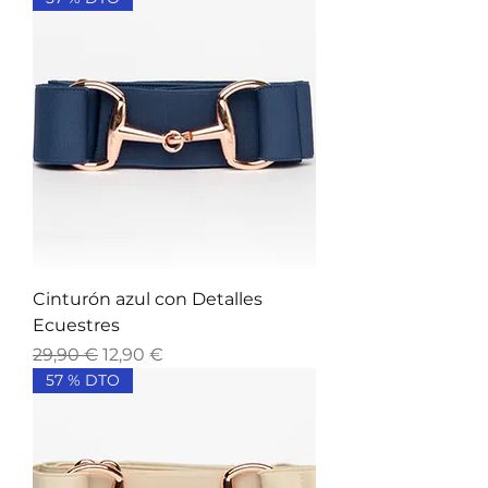
Cinturón azul con Detalles
Ecuestres
Precio
Precio de oferta
29,90 €
12,90 €
57 % DTO