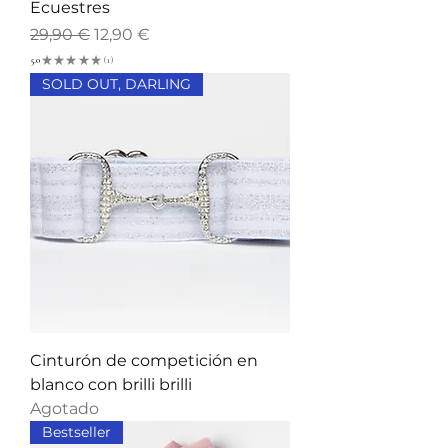
Ecuestres
Precio
Precio de oferta
29,90 €
12,90 €
5.0
★
★
★
★
★
1
1
SOLD OUT, DARLING
Cinturón de competición en
blanco con brilli brilli
Agotado
Bestseller