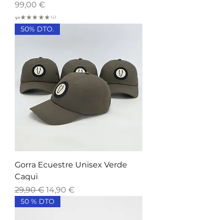
Precio
99,00 €
5.0
★
★
★
★
★
1
1
50% DTO.
Gorra Ecuestre Unisex Verde
Caqui
Precio
Precio de oferta
29,90 €
14,90 €
50 % DTO