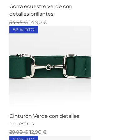
Gorra ecuestre verde con
detalles brillantes
Precio
Precio de oferta
34,95 €
14,90 €
57 % DTO
Cinturón Verde con detalles
ecuestres
Precio
Precio de oferta
29,90 €
12,90 €
57 % DTO