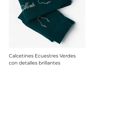
Calcetines Ecuestres Verdes
con detalles brillantes
Precio
12,95 €
5.0
★
★
★
★
★
1
1