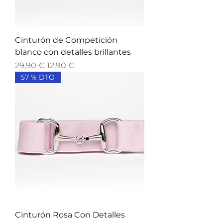
Cinturón de Competición
blanco con detalles brillantes
Precio
Precio de oferta
29,90 €
12,90 €
57 % DTO
Cinturón Rosa Con Detalles