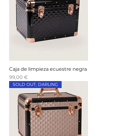
Caja de limpieza ecuestre negra
Precio
99,00 €
SOLD OUT, DARLING