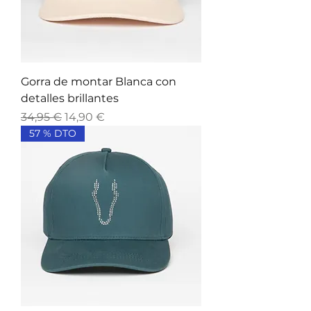
Gorra de montar Blanca con
detalles brillantes
Precio
Precio de oferta
34,95 €
14,90 €
57 % DTO