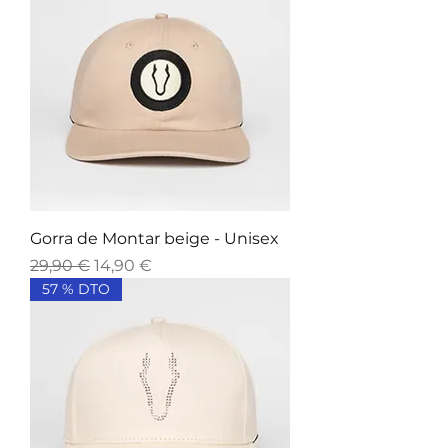
Gorra de Montar beige - Unisex
Precio
Precio de oferta
29,90 €
14,90 €
57 % DTO