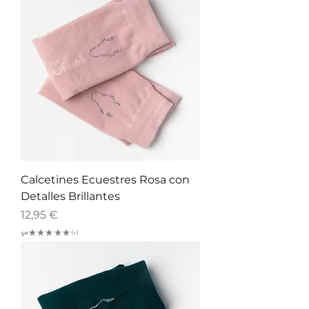
Calcetines Ecuestres Rosa con
Detalles Brillantes
Precio
12,95 €
5.0
★
★
★
★
★
1
1