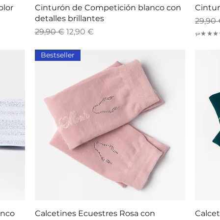
Vista rápida
olor
Cinturón de Competición blanco con
Cintu
detalles brillantes
Precio
29,90
Precio
Precio de oferta
29,90 €
12,90 €
5.0
★
★
★
Bestseller
Vista rápida
anco
Calcetines Ecuestres Rosa con
Calcet