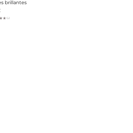
es brillantes
€
★
★
1
1