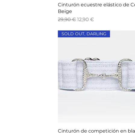
Vista rápida
Cinturón ecuestre elástico de C
Beige
Precio
Precio de oferta
29,90 €
12,90 €
SOLD OUT, DARLING
Vista rápida
Cinturón de competición en bl