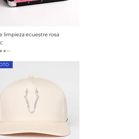
Vista rápida
e limpieza ecuestre rosa
 €
★
★
1
1
 DTO