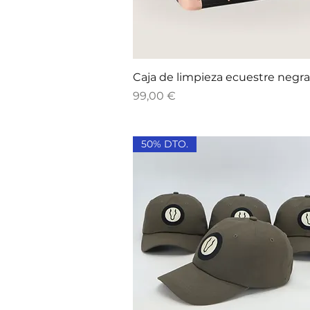
Vista rápida
Caja de limpieza ecuestre negra
Precio
99,00 €
50% DTO.