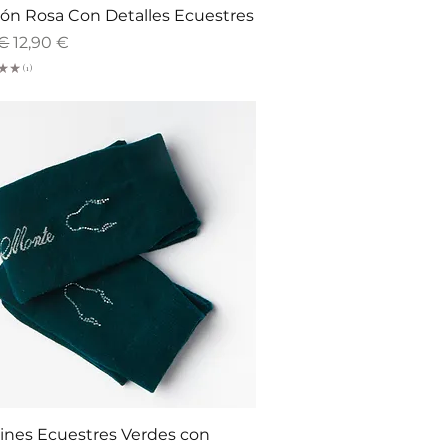
Vista rápida
rón Rosa Con Detalles Ecuestres
Precio de oferta
 €
12,90 €
★
★
1
1
Vista rápida
ines Ecuestres Verdes con