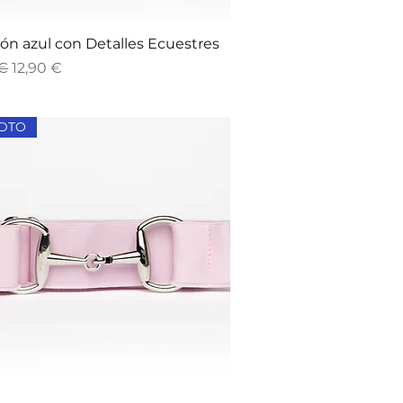
Vista rápida
ón azul con Detalles Ecuestres
Precio de oferta
 €
12,90 €
 DTO