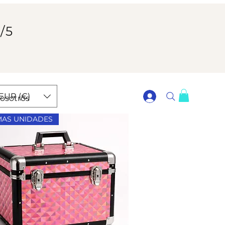
/5
EUR (€)
osotros
MAS UNIDADES