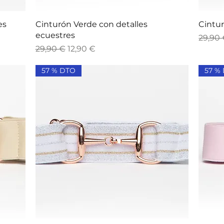
Vista rápida
es
Cinturón Verde con detalles
Cintur
ecuestres
Precio
29,90
Precio
Precio de oferta
29,90 €
12,90 €
57 % DTO
57 %