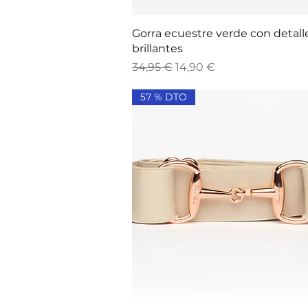
Vista rápida
Gorra ecuestre verde con detall
brillantes
Precio
Precio de oferta
34,95 €
14,90 €
57 % DTO