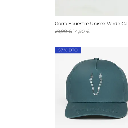
Vista rápida
Gorra Ecuestre Unisex Verde Ca
Precio
Precio de oferta
29,90 €
14,90 €
57 % DTO