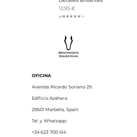
Detalles Brillantes
Precio
12,95 €
5.0
★
★
★
★
★
1
1
OFICINA
Avenida Ricardo Soriano 29.
Edificio Azahara.
29601 Marbella, Spain
Tel. y Whatsapp:
+34 623 700 414