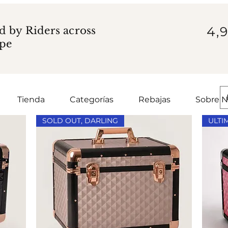
4,9
d by Riders across
pe
Tienda
Categorías
Rebajas
Sobre N
SOLD OUT, DARLING
ULTI