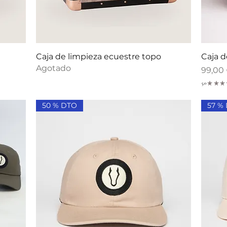
Vista rápida
Caja de limpieza ecuestre topo
Caja d
Agotado
Precio
99,00
5.0
★
★
★
50 % DTO
57 %