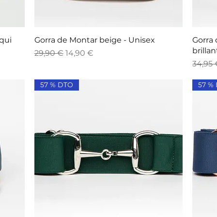
Vista rápida
qui
Gorra de Montar beige - Unisex
Gorra 
brilla
Precio
Precio de oferta
29,90 €
14,90 €
Precio
34,95 
57 % DTO
57 %