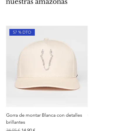
nuestras amazonas
57 % DTO
Gorra de montar Blanca con detalles
Calcetines Ecuestres
brillantes
Brillantes
Precio
Precio de oferta
Precio
34,95 €
14,90 €
12,95 €