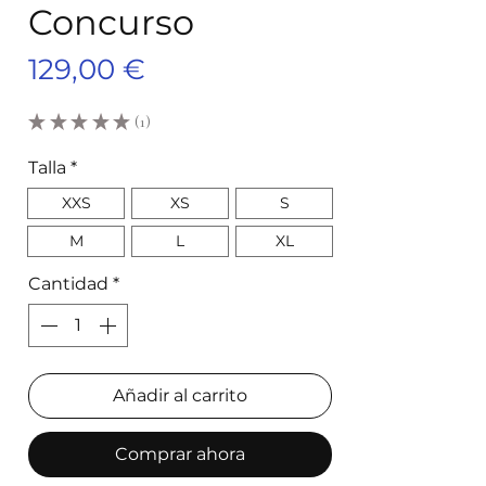
Concurso
Precio
129,00 €
★
★
★
★
★
1
1
Talla
*
XXS
XS
S
M
L
XL
Cantidad
*
Añadir al carrito
Comprar ahora