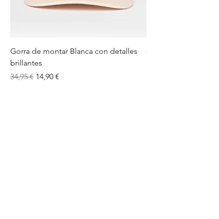
Gorra de montar Blanca con detalles
Calcetines Ecuestres
brillantes
Brillantes
Precio
Precio de oferta
Precio
34,95 €
14,90 €
12,95 €
5.0
★